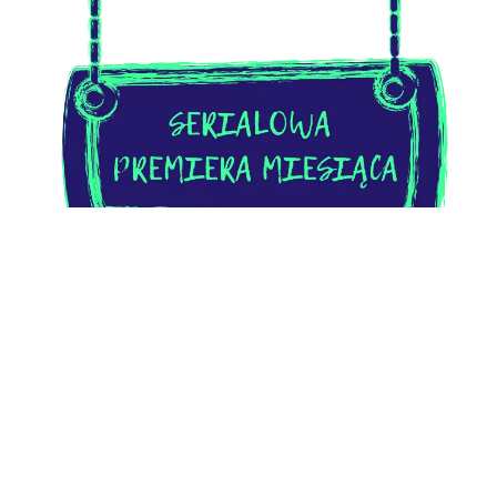
STRONA GŁÓWNA
BLOG
FILMY
SERIALE
GRY
KSIĄŻKI
ZESTAWIENIA
CYKLE